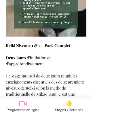
Reiki Niveaux 1 & 2 – Pack Complet
Deux jours
 d’initiation et 
d’approfondissement
Ce stage intensif de deux jours réunit les 
enseignements essentiels des deux premiers 
niveaux de Reiki selon la méthode 
traditionnelle de Mikao Usui. C’est une 
immersion complète qui vous permet de 
vous connecter à l’énergie universelle, 
Programme en ligne
Stages / Retraites
d’apprendre à la canaliser et de l’intégrer 
pleinement dans votre quotidien ainsi que de 
donner des soins.