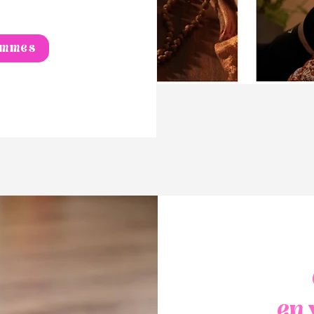
ammes
en 