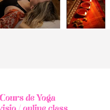
Cours de Yoga
visio / online class