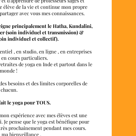
r et d'apprendre de professeurs sages et
le élève de la vie et continue mon propre
partager avec vous mes connaissances.
seigne principalement le Hatha, Kundalini,
er (soin individuel et transmission) &
in individuel et collectif).
ntiel , en studio, en ligne , en entreprises
 en cours particuliers.
etraites de yoga en Inde et partout dans le
monde !
des besoins et des limites corporelles de
chacun.
fait le yoga pour TOUS.
 mon expérience avec mes élèves est une
. Je pense que le yoga est bénéfique pour
r très prochainement pendant mes cours.
 ma bienveillance ,