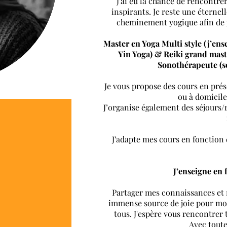
J'ai eu la chance de rencontre
inspirants. Je reste une éternel
cheminement yogique afin de 
Master en Yoga Multi style (j’en
Yin Yoga) & Reiki grand mast
Sonothérapeute (so
Je vous propose des cours en prése
ou à domicile
J’organise également des séjours/r
J’adapte mes cours en fonction 
J’enseigne en 
Partager mes connaissances et
immense source de joie pour moi
tous. J'espère vous rencontre
Avec toute