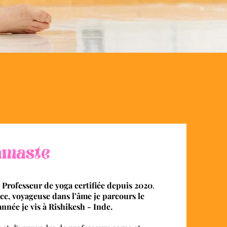
amaste
s
Professeur de yoga certifiée depuis 2020
.
ce, voyageuse dans l’âme je parcours le
année je vis à Rishikesh - Inde.