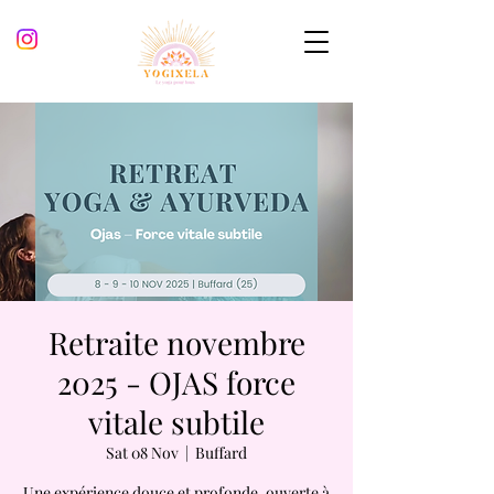
Retraite novembre
2025 - OJAS force
vitale subtile
Sat 08 Nov
  |  
Buffard
Une expérience douce et profonde, ouverte à