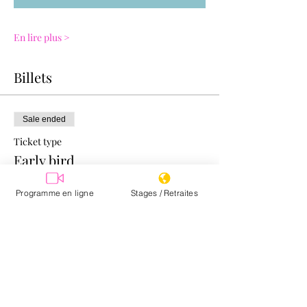
En lire plus >
Billets
Sale ended
Ticket type
Early bird
More info
Programme en ligne
Stages / Retraites
Price
€420.00
+€10.50 ticket service fee
Sale ended