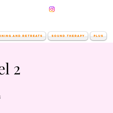
ining and retreats
Sound therapy
Plus
l 2
N